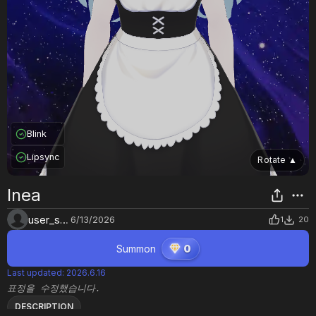
Blink
Lipsync
Rotate
▲
Inea
user_s0fte26d
6/13/2026
1
20
Summon
0
Last updated
:
2026.6.16
표정을 수정했습니다.
DESCRIPTION