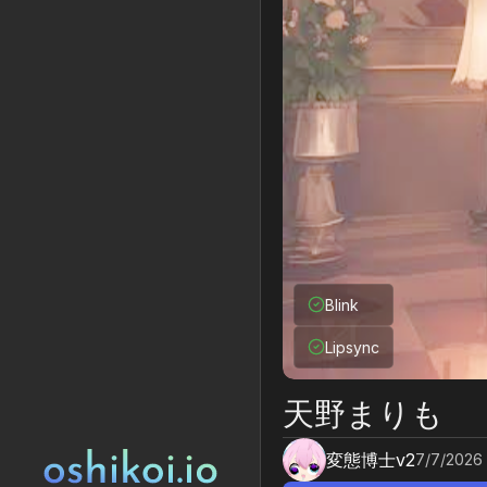
Blink
Lipsync
天野まりも
変態博士v2
7/7/2026