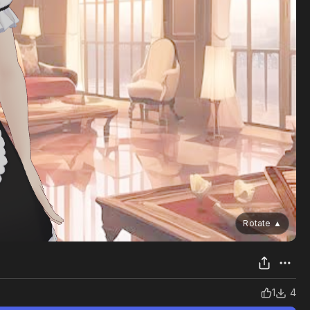
Rotate
▲
1
4