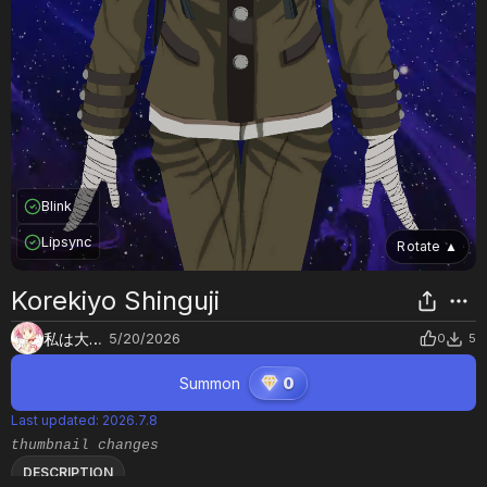
Blink
Lipsync
Rotate
▲
Korekiyo Shinguji
私は大きなマンコと大きなチンコを持ってい
5/20/2026
0
5
Summon
0
Last updated
:
2026.7.8
thumbnail changes
DESCRIPTION