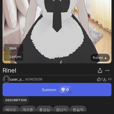
Blink
Lipsync
Rotate
▲
Rinel
user_s0fte26d
6/24/2026
7
53
Summon
0
DESCRIPTION
메이드
게으른
충성심
장난기
현실적