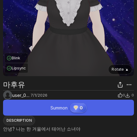
Blink
Lipsync
Rotate
▲
마후유
user_0wzaodbi
7/1/2026
0
0
Summon
0
DESCRIPTION
안녕? 나는 한 겨울에서 태어난 소녀야