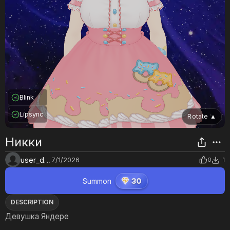
Blink
Lipsync
Rotate
▲
Никки
user_d6ky6id7
7/1/2026
0
1
Summon
30
DESCRIPTION
Девушка Яндере