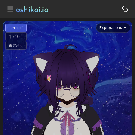
Expressions
▼
Default
牛ビキニ
東雲莉々